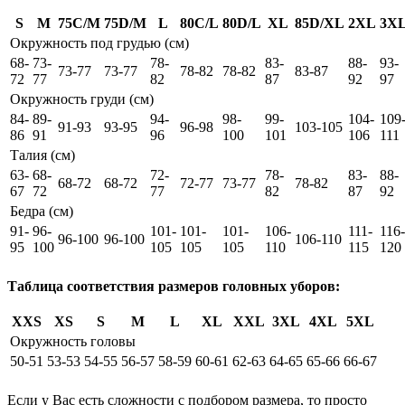
S
M
75C/M
75D/M
L
80C/L
80D/L
XL
85D/XL
2XL
3X
Окружность под грудью (см)
68-
73-
78-
83-
88-
93-
73-77
73-77
78-82
78-82
83-87
72
77
82
87
92
97
Окружность груди (см)
84-
89-
94-
98-
99-
104-
109
91-93
93-95
96-98
103-105
86
91
96
100
101
106
111
Талия (см)
63-
68-
72-
78-
83-
88-
68-72
68-72
72-77
73-77
78-82
67
72
77
82
87
92
Бедра (см)
91-
96-
101-
101-
101-
106-
111-
116-
96-100
96-100
106-110
95
100
105
105
105
110
115
120
Таблица соответствия размеров головных уборов:
XXS
XS
S
M
L
XL
XXL
3XL
4XL
5XL
Окружность головы
50-51
53-53
54-55
56-57
58-59
60-61
62-63
64-65
65-66
66-67
Если у Вас есть сложности с подбором размера, то просто