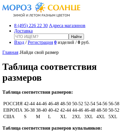
8 (495) 226 22 30
Адреса магазинов
Доставка
Вход
/
Регистрация
0
изделий /
0
руб.
Главная
Найди свой размер
Таблица соответствия
размеров
Таблица соответствия размеров:
РОССИЯ
42-44
44-46
46-48
48-50
50-52
52-54
54-56
56-58
ЕВРОПА
36-38
38-40
40-42
42-44
44-46
46-48
48-50
50-52
США
S
M
L
XL
2XL
3XL
4XL
5XL
Таблица соответствия размеров купальников: