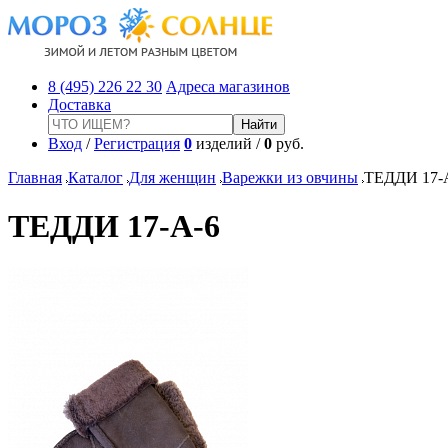
8 (495) 226 22 30
Адреса магазинов
Доставка
Вход
/
Регистрация
0
изделий /
0
руб.
Главная
Каталог
Для женщин
Варежки из овчины
ТЕДДИ 17-
ТЕДДИ 17-A-6