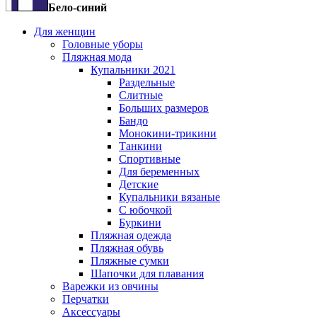
Бело-синий
Для женщин
Головные уборы
Пляжная мода
Купальники 2021
Раздельные
Слитные
Больших размеров
Бандо
Монокини-трикини
Танкини
Спортивные
Для беременных
Детские
Купальники вязаные
С юбочкой
Буркини
Пляжная одежда
Пляжная обувь
Пляжные сумки
Шапочки для плавания
Варежки из овчины
Перчатки
Аксессуары