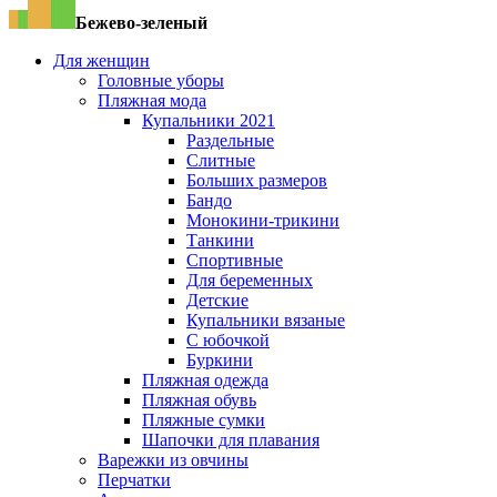
Бежево-зеленый
Для женщин
Головные уборы
Пляжная мода
Купальники 2021
Раздельные
Слитные
Больших размеров
Бандо
Монокини-трикини
Танкини
Спортивные
Для беременных
Детские
Купальники вязаные
С юбочкой
Буркини
Пляжная одежда
Пляжная обувь
Пляжные сумки
Шапочки для плавания
Варежки из овчины
Перчатки