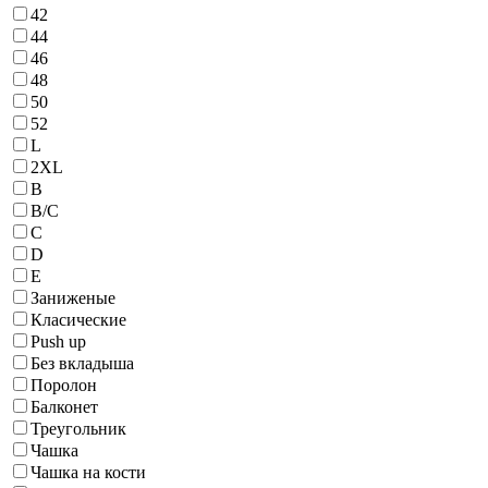
42
44
46
48
50
52
L
2XL
B
B/С
C
D
E
Заниженые
Класические
Push up
Без вкладыша
Поролон
Балконет
Треугольник
Чашка
Чашка на кости