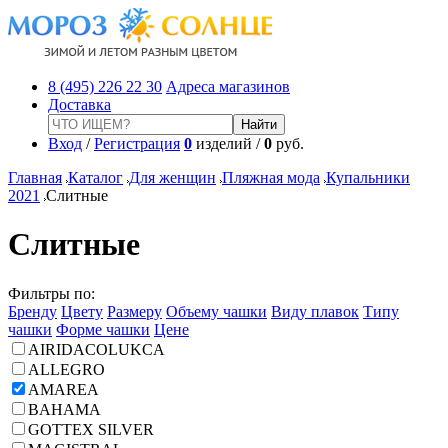
8 (495) 226 22 30
Адреса магазинов
Доставка
Вход
/
Регистрация
0
изделий /
0
руб.
Главная
Каталог
Для женщин
Пляжная мода
Купальники
2021
Слитные
Слитные
Фильтры по:
Бренду
Цвету
Размеру
Объему чашки
Виду плавок
Типу
чашки
Форме чашки
Цене
AIRIDACOLUKCA
ALLEGRO
AMAREA
BAHAMA
GOTTEX SILVER