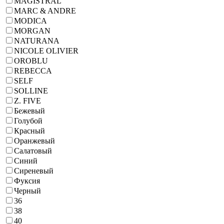
MAGISTRAL
MARC & ANDRE
MODICA
MORGAN
NATURANA
NICOLE OLIVIER
OROBLU
REBECCA
SELF
SOLLINE
Z. FIVE
Бежевый
Голубой
Красный
Оранжевый
Салатовый
Синий
Сиреневый
Фуксия
Черный
36
38
40