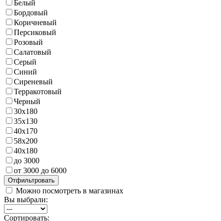
Белый
Бордовый
Коричневый
Персиковый
Розовый
Салатовый
Серый
Синий
Сиреневый
Терракотовый
Черный
30х180
35х130
40х170
58х200
40х180
до 3000
от 3000 до 6000
Можно посмотреть в магазинах
Вы выбрали:
Сортировать: