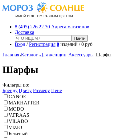
8 (495) 226 22 30
Адреса магазинов
Доставка
Вход
/
Регистрация
0
изделий /
0
руб.
Главная
Каталог
Для женщин
Аксессуары
Шарфы
Шарфы
Фильтры по:
Бренду
Цвету
Размеру
Цене
CANOE
MARHATTER
MODO
V.FRAAS
VILADO
VIZIO
Бежевый